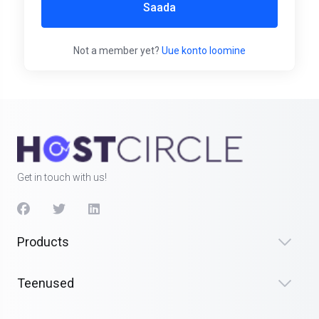
Saada
Not a member yet?
Uue konto loomine
Get in touch with us!
Products
Teenused