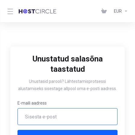
EUR
Unustatud salasõna
taastatud
Unustasid parooli? Lähtestamisprotsessi
alustamiseks sisestage allpool oma e-posti aadress.
E-maili aadress