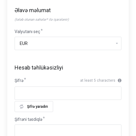
Əlavə məlumat
(tələb olunan sahələr* ilə işarələnir)
Valyutanı seç
Hesab təhlükəsizliyi
Şifrə
at least 5 characters
Şifrə yaradın
Şifrəni təsdiqlə