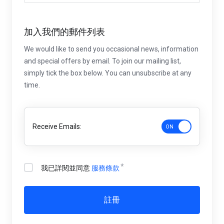
加入我們的郵件列表
We would like to send you occasional news, information
and special offers by email. To join our mailing list,
simply tick the box below. You can unsubscribe at any
time.
Receive Emails:
我已詳閱並同意
服務條款
註冊