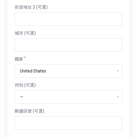
街道地址 2 (可選)
城市 (可選)
國家
州別
州別 (可選)
郵遞區號 (可選)