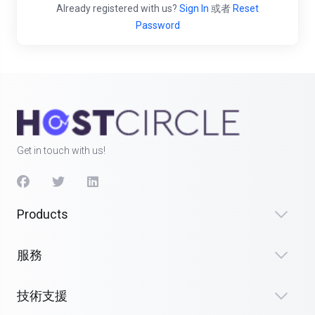
Already registered with us?
Sign In
或者
Reset
Password
Get in touch with us!
Products
服務
技術支援